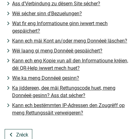
Ass d'Verbindung zu dësem Site sécher?
Wéi sécher sinn d'Bezuelungen?
Wat fir eng Informatioune ginn iwwert mech
gespäichert?
Kann ech mäi Kont an/oder meng Donnéeë läschen?
Wéi laang gi meng Donnéeë gespäichert?
Kann ech eng Kopie vun all den Informatioune kréien,
déi QR-Help iwwert mech huet?
Wie ka meng Donnéeë gesinn?
Ka jiddereen, dee mäi Rettungscode huet, meng
Donnéeë gesinn? Ass dat sécher?
Kann ech bestëmmten IP-Adressen den Zougrëff op
meng Rettungssäit verweigeren?
Zréck