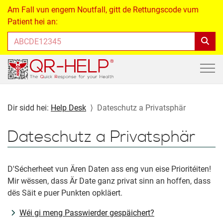
Am Fall vun engem Noutfall, gitt de Rettungscode vum
Patient hei an:
Dir sidd hei:
Help Desk
Dateschutz a Privatsphär
Dateschutz a Privatsphär
D'Sécherheet vun Ären Daten ass eng vun eise Prioritéiten!
Mir wëssen, dass Är Date ganz privat sinn an hoffen, dass
dës Säit e puer Punkten opkläert.
Wéi gi meng Passwierder gespäichert?