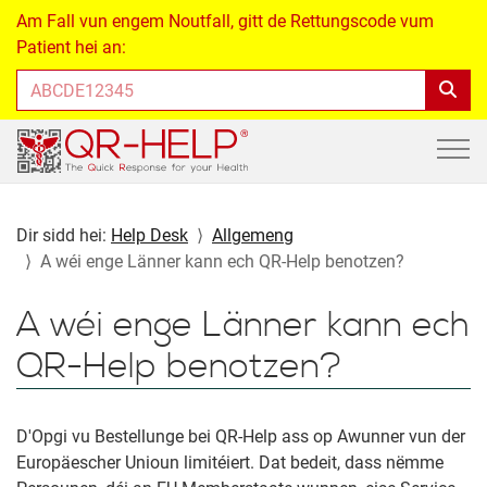
Am Fall vun engem Noutfall, gitt de Rettungscode vum
Patient hei an:
Dir sidd hei:
Help Desk
Allgemeng
A wéi enge Länner kann ech QR-Help benotzen?
A wéi enge Länner kann ech
QR-Help benotzen?
D'Opgi vu Bestellunge bei QR-Help ass op Awunner vun der
Europäescher Unioun limitéiert. Dat bedeit, dass nëmme