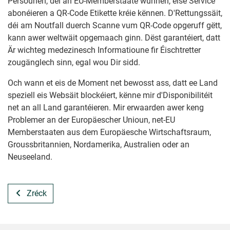
Persounen, déi an EU-Memberstaate wunnen, eise Service
abonéieren a QR-Code Etikette kréie kënnen. D'Rettungssäit,
déi am Noutfall duerch Scanne vum QR-Code opgeruff gëtt,
kann awer weltwäit opgemaach ginn. Dëst garantéiert, datt
Är wichteg medezinesch Informatioune fir Éischtretter
zougänglech sinn, egal wou Dir sidd.
Och wann et eis de Moment net bewosst ass, datt ee Land
speziell eis Websäit blockéiert, kënne mir d'Disponibilitéit
net an all Land garantéieren. Mir erwaarden awer keng
Problemer an der Europäescher Unioun, net-EU
Memberstaaten aus dem Europäesche Wirtschaftsraum,
Groussbritannien, Nordamerika, Australien oder an
Neuseeland.
Zréck