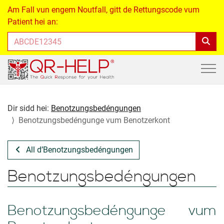
Am Fall vun engem Noutfall, gitt de Rettungscode vum
Patient hei an:
Dir sidd hei:
Be­notz­ungs­bedéng­ungen
Be­notz­ungs­bedéng­unge vum Benotzerkont
All d’Be­notz­ungs­bedéng­ungen
Be­notz­ungs­bedéng­ungen
Be­notz­ungs­bedéng­unge vum