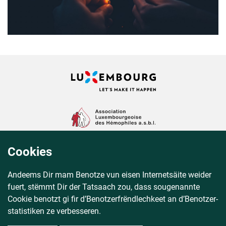
Cookies
Andeems Dir mam Benotze vun eisen Internetsäite weider
fuert, stëmmt Dir der Tatsaach zou, dass sougenannte
Cookie benotzt gi fir d’Benotzer­frënd­lechkeet an d’Benotzer­
statistiken ze verbesseren.