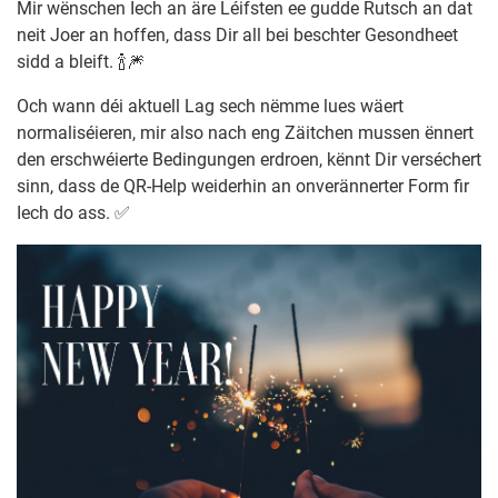
Mir wënschen Iech an äre Léifsten ee gudde Rutsch an dat
neit Joer an hoffen, dass Dir all bei beschter Gesondheet
sidd a bleift. 🍾🎆
Och wann déi aktuell Lag sech nëmme lues wäert
normaliséieren, mir also nach eng Zäitchen mussen ënnert
den erschwéierte Bedingungen erdroen, kënnt Dir verséchert
sinn, dass de QR-Help weiderhin an onverännerter Form fir
Iech do ass. ✅