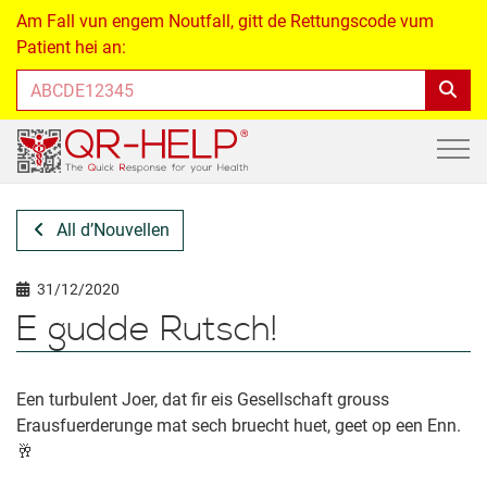
Am Fall vun engem Noutfall, gitt de Rettungscode vum
Patient hei an:
All d’Nouvellen
31/12/2020
E gudde Rutsch!
Een turbulent Joer, dat fir eis Gesellschaft grouss
Erausfuerderunge mat sech bruecht huet, geet op een Enn.
🥂