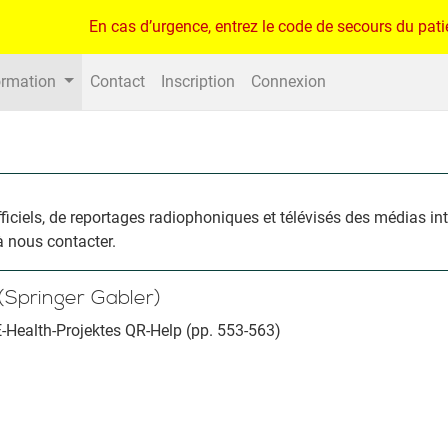
En cas d’urgence, entrez le code de secours du patien
ormation
Contact
Inscription
Connexion
officiels, de reportages radiophoniques et télévisés des médias i
à nous contacter.
Springer Gabler)
-Health-Projektes QR-Help (pp. 553-563)